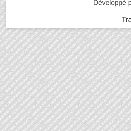
Développé 
Tra