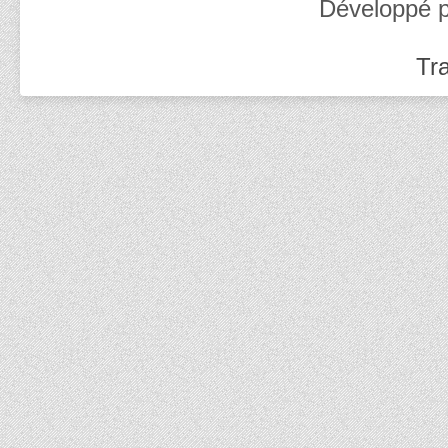
Développé 
Tra