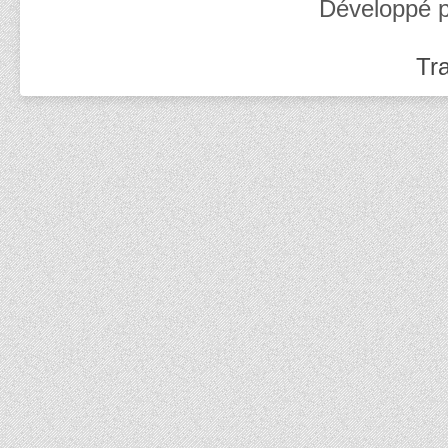
Développé 
Tra