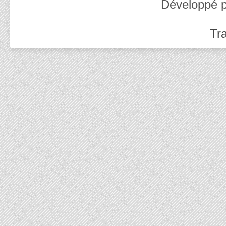
Développé 
Tra