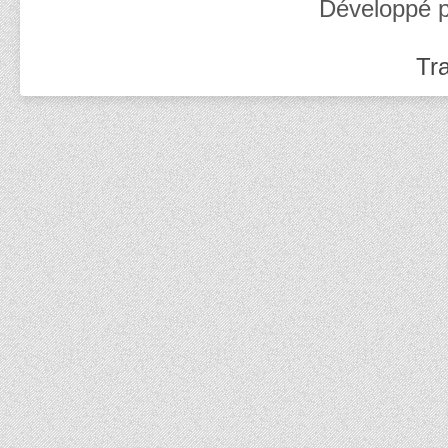
Développé 
Tra