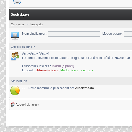
Statistiques
Connexion
•
Inscription
Nom d’utilisateur:
Mot de passe:
Qui est en ligne ?
ArrayArray (Array)
Le nombre maximal d’utilisateurs en ligne simultanément a été de
480
le mar.
Utilisateurs inscrits :
Baidu [Spider]
Légende:
Administrateurs
,
Modérateurs généraux
Statistiques
• • • Notre membre le plus récent est
Albertmeelo
Accueil du forum