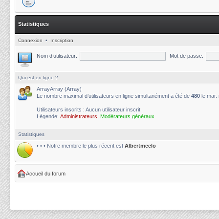
Statistiques
Connexion
•
Inscription
Nom d’utilisateur:
Mot de passe:
Qui est en ligne ?
ArrayArray (Array)
Le nombre maximal d’utilisateurs en ligne simultanément a été de
480
le mar.
Utilisateurs inscrits : Aucun utilisateur inscrit
Légende:
Administrateurs
,
Modérateurs généraux
Statistiques
• • • Notre membre le plus récent est
Albertmeelo
Accueil du forum