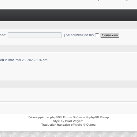
1
6
sse:
|
Se souvenir de moi
480
le mar. mai 26, 2026 3:16 am
Développé par
phpBB
® Forum Software © phpBB Group
Style by
Brad Veryard
.
Traduction française officielle
©
Qiaeru