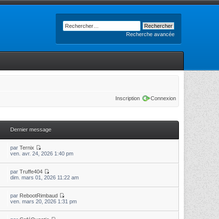
Recherche avancée
Inscription
Connexion
Dernier message
par
Ternix
ven. avr. 24, 2026 1:40 pm
par
Truffe404
dim. mars 01, 2026 11:22 am
par
RebootRimbaud
ven. mars 20, 2026 1:31 pm