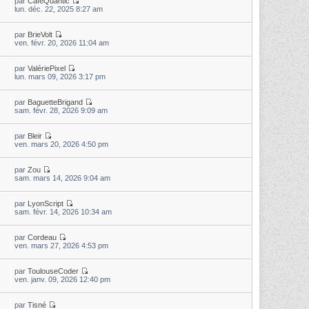
par
CaféQuantic
lun. déc. 22, 2025 8:27 am
par
BrieVolt
ven. févr. 20, 2026 11:04 am
par
ValériePixel
lun. mars 09, 2026 3:17 pm
par
BaguetteBrigand
sam. févr. 28, 2026 9:09 am
par
Bleir
ven. mars 20, 2026 4:50 pm
par
Zou
sam. mars 14, 2026 9:04 am
par
LyonScript
sam. févr. 14, 2026 10:34 am
par
Cordeau
ven. mars 27, 2026 4:53 pm
par
ToulouseCoder
ven. janv. 09, 2026 12:40 pm
par
Tisné