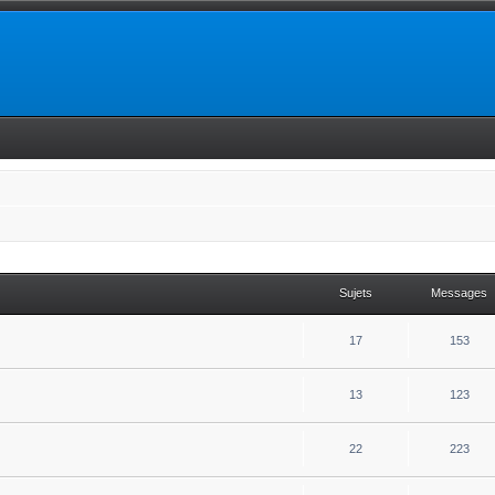
Sujets
Messages
17
153
13
123
22
223