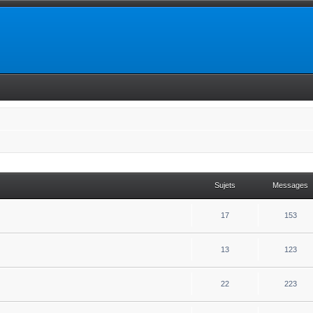
Sujets
Messages
17
153
13
123
22
223