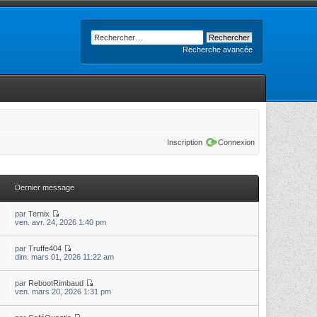
Recherche avancée
Inscription
Connexion
Dernier message
par
Ternix
ven. avr. 24, 2026 1:40 pm
par
Truffe404
dim. mars 01, 2026 11:22 am
par
RebootRimbaud
ven. mars 20, 2026 1:31 pm