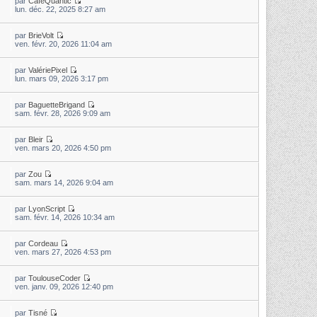
par
CaféQuantic
lun. déc. 22, 2025 8:27 am
par
BrieVolt
ven. févr. 20, 2026 11:04 am
par
ValériePixel
lun. mars 09, 2026 3:17 pm
par
BaguetteBrigand
sam. févr. 28, 2026 9:09 am
par
Bleir
ven. mars 20, 2026 4:50 pm
par
Zou
sam. mars 14, 2026 9:04 am
par
LyonScript
sam. févr. 14, 2026 10:34 am
par
Cordeau
ven. mars 27, 2026 4:53 pm
par
ToulouseCoder
ven. janv. 09, 2026 12:40 pm
par
Tisné