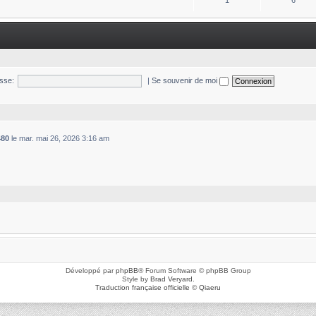
1
6
sse:
|
Se souvenir de moi
480
le mar. mai 26, 2026 3:16 am
Développé par
phpBB
® Forum Software © phpBB Group
Style by
Brad Veryard
.
Traduction française officielle
©
Qiaeru