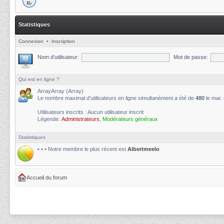
Statistiques
Connexion
•
Inscription
Nom d’utilisateur:
Mot de passe:
Qui est en ligne ?
ArrayArray (Array)
Le nombre maximal d’utilisateurs en ligne simultanément a été de
480
le mar.
Utilisateurs inscrits : Aucun utilisateur inscrit
Légende:
Administrateurs
,
Modérateurs généraux
Statistiques
• • • Notre membre le plus récent est
Albertmeelo
Accueil du forum