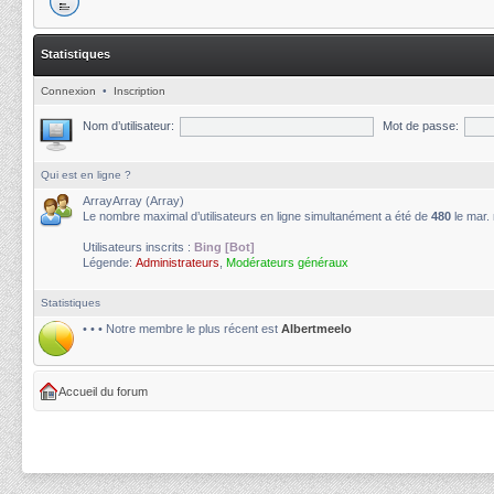
Statistiques
Connexion
•
Inscription
Nom d’utilisateur:
Mot de passe:
Qui est en ligne ?
ArrayArray (Array)
Le nombre maximal d’utilisateurs en ligne simultanément a été de
480
le mar.
Utilisateurs inscrits :
Bing [Bot]
Légende:
Administrateurs
,
Modérateurs généraux
Statistiques
• • • Notre membre le plus récent est
Albertmeelo
Accueil du forum