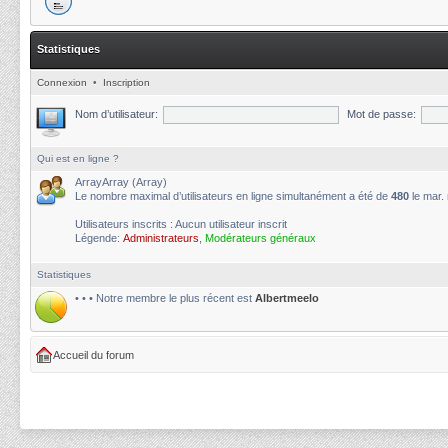
Statistiques
Connexion
•
Inscription
Nom d’utilisateur:
Mot de passe:
Qui est en ligne ?
ArrayArray (Array)
Le nombre maximal d’utilisateurs en ligne simultanément a été de
480
le mar.
Utilisateurs inscrits : Aucun utilisateur inscrit
Légende:
Administrateurs
,
Modérateurs généraux
Statistiques
• • • Notre membre le plus récent est
Albertmeelo
Accueil du forum