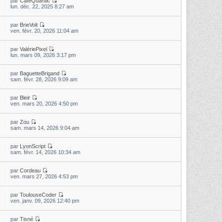
par
CaféQuantic
lun. déc. 22, 2025 8:27 am
par
BrieVolt
ven. févr. 20, 2026 11:04 am
par
ValériePixel
lun. mars 09, 2026 3:17 pm
par
BaguetteBrigand
sam. févr. 28, 2026 9:09 am
par
Bleir
ven. mars 20, 2026 4:50 pm
par
Zou
sam. mars 14, 2026 9:04 am
par
LyonScript
sam. févr. 14, 2026 10:34 am
par
Cordeau
ven. mars 27, 2026 4:53 pm
par
ToulouseCoder
ven. janv. 09, 2026 12:40 pm
par
Tisné