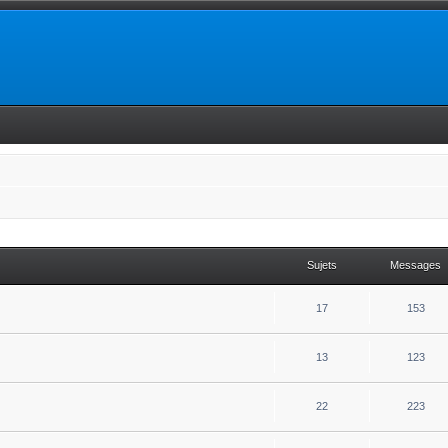
Sujets
Messages
17
153
13
123
22
223