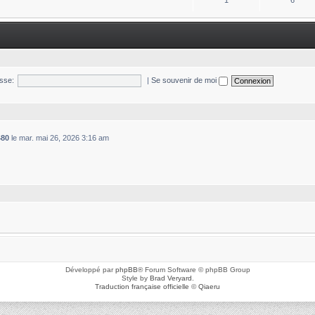
1
6
sse:
|
Se souvenir de moi
480
le mar. mai 26, 2026 3:16 am
Développé par
phpBB
® Forum Software © phpBB Group
Style by
Brad Veryard
.
Traduction française officielle
©
Qiaeru