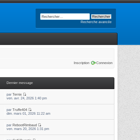
Recherche avancée
Inscription
Connexion
Dernier message
par
Ternix
ven. avr. 24, 2026 1:40 pm
par
Truffe404
dim. mars 01, 2026 11:22 am
par
RebootRimbaud
ven. mars 20, 2026 1:31 pm