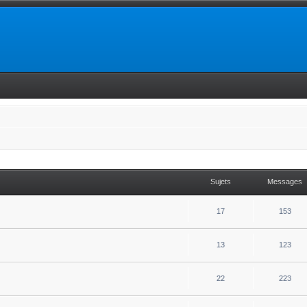
Sujets
Messages
17
153
13
123
22
223