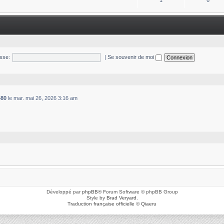
1
6
sse:
|
Se souvenir de moi
480
le mar. mai 26, 2026 3:16 am
Développé par
phpBB
® Forum Software © phpBB Group
Style by
Brad Veryard
.
Traduction française officielle
©
Qiaeru