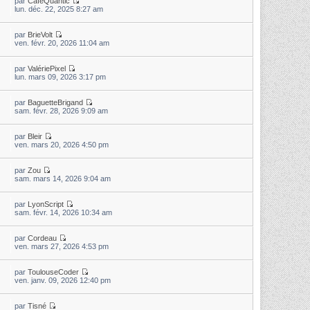
par
CaféQuantic
lun. déc. 22, 2025 8:27 am
par
BrieVolt
ven. févr. 20, 2026 11:04 am
par
ValériePixel
lun. mars 09, 2026 3:17 pm
par
BaguetteBrigand
sam. févr. 28, 2026 9:09 am
par
Bleir
ven. mars 20, 2026 4:50 pm
par
Zou
sam. mars 14, 2026 9:04 am
par
LyonScript
sam. févr. 14, 2026 10:34 am
par
Cordeau
ven. mars 27, 2026 4:53 pm
par
ToulouseCoder
ven. janv. 09, 2026 12:40 pm
par
Tisné