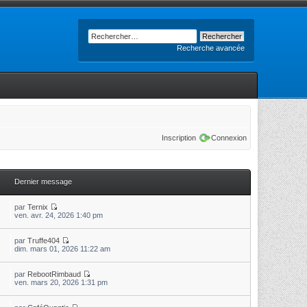
Recherche avancée
Inscription
Connexion
Dernier message
par
Ternix
ven. avr. 24, 2026 1:40 pm
par
Truffe404
dim. mars 01, 2026 11:22 am
par
RebootRimbaud
ven. mars 20, 2026 1:31 pm