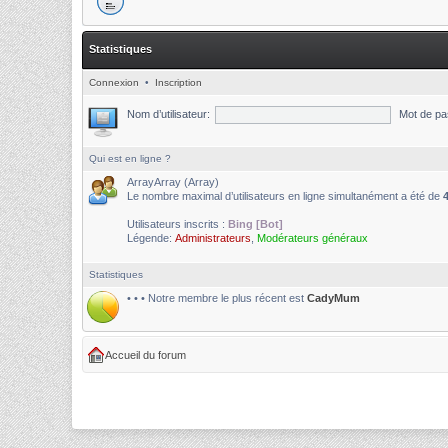
Statistiques
Connexion
•
Inscription
Nom d’utilisateur:
Mot de pa
Qui est en ligne ?
ArrayArray (Array)
Le nombre maximal d’utilisateurs en ligne simultanément a été de
Utilisateurs inscrits :
Bing [Bot]
Légende:
Administrateurs
,
Modérateurs généraux
Statistiques
• • • Notre membre le plus récent est
CadyMum
Accueil du forum