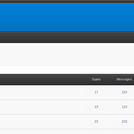
Sujets
Messages
17
153
13
123
22
223