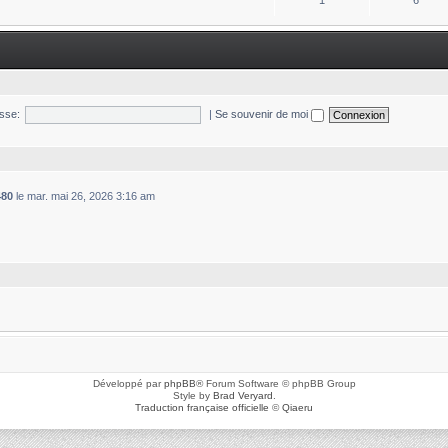
1
6
sse:
|
Se souvenir de moi
480
le mar. mai 26, 2026 3:16 am
Développé par
phpBB
® Forum Software © phpBB Group
Style by
Brad Veryard
.
Traduction française officielle
©
Qiaeru