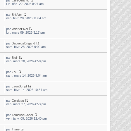
par
CaféQuantic
lun. déc. 22, 2025 8:27 am
par
BrieVolt
ven. févr. 20, 2026 11:04 am
par
ValériePixel
lun. mars 09, 2026 3:17 pm
par
BaguetteBrigand
sam. févr. 28, 2026 9:09 am
par
Bleir
ven. mars 20, 2026 4:50 pm
par
Zou
sam. mars 14, 2026 9:04 am
par
LyonScript
sam. févr. 14, 2026 10:34 am
par
Cordeau
ven. mars 27, 2026 4:53 pm
par
ToulouseCoder
ven. janv. 09, 2026 12:40 pm
par
Tisné