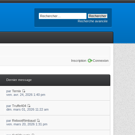
Recherche avancée
Inscription
Connexion
Dernier message
par
Ternix
ven. avr. 24, 2026 1:40 pm
par
Truffe404
dim. mars 01, 2026 11:22 am
par
RebootRimbaud
ven. mars 20, 2026 1:31 pm