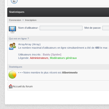
Statistiques
Connexion
•
Inscription
Nom d’utilisateur:
Mot de passe:
Qui est en ligne ?
ArrayArray (Array)
Le nombre maximal d’utilisateurs en ligne simultanément a été de
480
le mar.
Utilisateurs inscrits :
Baidu [Spider]
Légende:
Administrateurs
,
Modérateurs généraux
Statistiques
• • • Notre membre le plus récent est
Albertmeelo
Accueil du forum