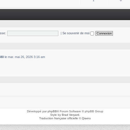
1
6
sse:
|
Se souvenir de moi
480
le mar. mai 26, 2026 3:16 am
Développé par
phpBB
® Forum Software © phpBB Group
Style by
Brad Veryard
.
Traduction française officielle
©
Qiaeru