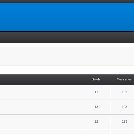
Sujets
Messages
17
153
13
123
22
223