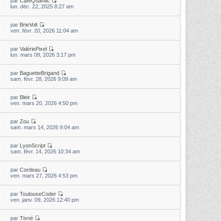
par
CaféQuantic
lun. déc. 22, 2025 8:27 am
par
BrieVolt
ven. févr. 20, 2026 11:04 am
par
ValériePixel
lun. mars 09, 2026 3:17 pm
par
BaguetteBrigand
sam. févr. 28, 2026 9:09 am
par
Bleir
ven. mars 20, 2026 4:50 pm
par
Zou
sam. mars 14, 2026 9:04 am
par
LyonScript
sam. févr. 14, 2026 10:34 am
par
Cordeau
ven. mars 27, 2026 4:53 pm
par
ToulouseCoder
ven. janv. 09, 2026 12:40 pm
par
Tisné