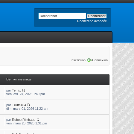
Recherche avancée
Inscription
Connexion
Dernier message
par
Ternix
ven. avr. 24, 2026 1:40 pm
par
Truffe404
dim. mars 01, 2026 11:22 am
par
RebootRimbaud
ven. mars 20, 2026 1:31 pm